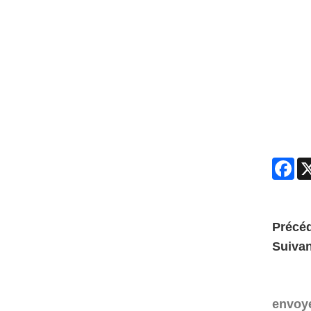
Fac
Précéd
Suivan
envoy