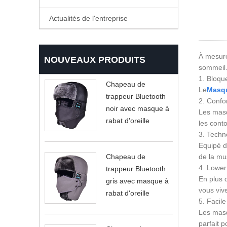
Actualités de l'entreprise
À mesure
NOUVEAUX PRODUITS
sommeil. 
1. Bloque
Chapeau de
Le
Masqu
trappeur Bluetooth
2. Confor
noir avec masque à
Les masq
rabat d'oreille
les cont
3. Techn
Equipé d
Chapeau de
de la mu
4. Lower
trappeur Bluetooth
En plus 
gris avec masque à
vous viv
rabat d'oreille
5. Facile
Les masq
parfait p