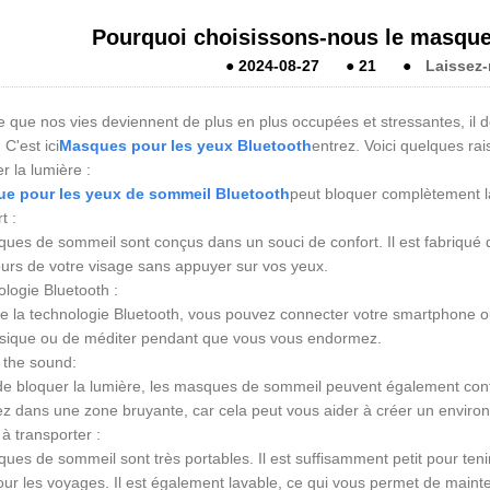
Pourquoi choisissons-nous le masque
●
2024-08-27
●
21
●
Laissez
 que nos vies deviennent de plus en plus occupées et stressantes, il de
C'est ici
Masques pour les yeux Bluetooth
entrez. Voici quelques rai
r la lumière :
e pour les yeux de sommeil Bluetooth
peut bloquer complètement l
t :
ues de sommeil sont conçus dans un souci de confort. Il est fabriqué 
ours de votre visage sans appuyer sur vos yeux.
ologie Bluetooth :
e la technologie Bluetooth, vous pouvez connecter votre smartphone ou
sique ou de méditer pendant que vous vous endormez.
 the sound:
de bloquer la lumière, les masques de sommeil peuvent également contribu
ez dans une zone bruyante, car cela peut vous aider à créer un envir
 à transporter :
ues de sommeil sont très portables. Il est suffisamment petit pour ten
our les voyages. Il est également lavable, ce qui vous permet de mainten