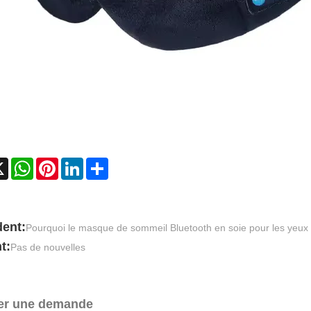
ebook
X
WhatsApp
Pinterest
LinkedIn
Share
ent:
Pourquoi le masque de sommeil Bluetooth en soie pour les yeux 
t:
Pas de nouvelles
er une demande