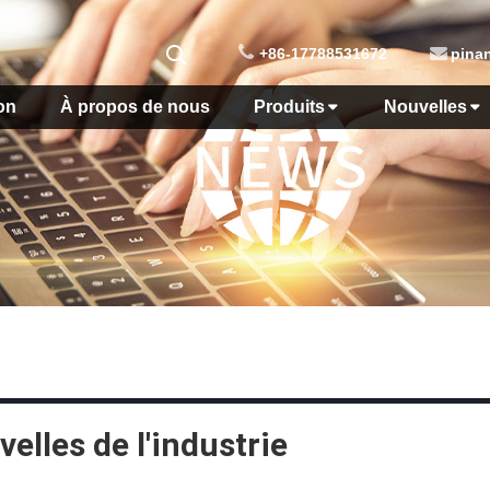
+86-17788531672
pina
on
À propos de nous
Produits
Nouvelles
elles de l'industrie