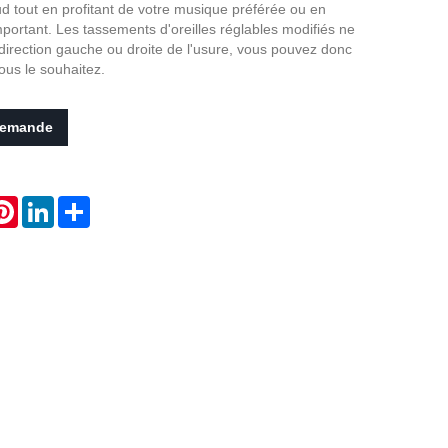
ud tout en profitant de votre musique préférée ou en
Live
portant. Les tassements d'oreilles réglables modifiés ne
 direction gauche ou droite de l'usure, vous pouvez donc
ous le souhaitez.
demande
atsApp
Pinterest
LinkedIn
Share