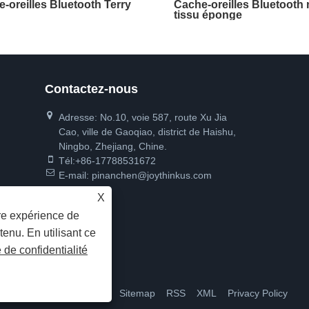
-oreilles Bluetooth Terry
Cache-oreilles Bluetooth 
tissu éponge
Contactez-nous
Adresse: No.10, voie 587, route Xu Jia
Cao, ville de Gaoqiao, district de Haishu,
Ningbo, Zhejiang, Chine.
Tél:
+86-17788531672
E-mail:
pinanchen@joythinkus.com
X
ure expérience de
tenu. En utilisant ce
e de confidentialité
s droits réservés.
Liens
Sitemap
RSS
XML
Privacy Policy