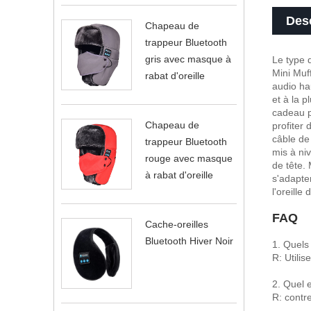
Desc
Chapeau de
trappeur Bluetooth
gris avec masque à
Le type 
Mini Muf
rabat d'oreille
audio ha
et à la p
cadeau p
Chapeau de
profiter 
câble de
trappeur Bluetooth
mis à niv
rouge avec masque
de tête.
à rabat d'oreille
s'adapte
l'oreille
FAQ
Cache-oreilles
Bluetooth Hiver Noir
1. Quels
R: Utilis
2. Quel e
R: contr