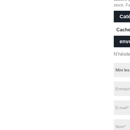
stock, F
Cat
Cache-
env
N'hésit