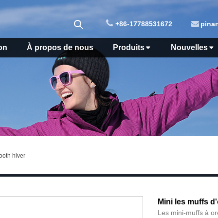
+86-17788531672
pina
on
À propos de nous
Produits
Nouvelles
ooth hiver
Mini les muffs d
Les mini-muffs à or