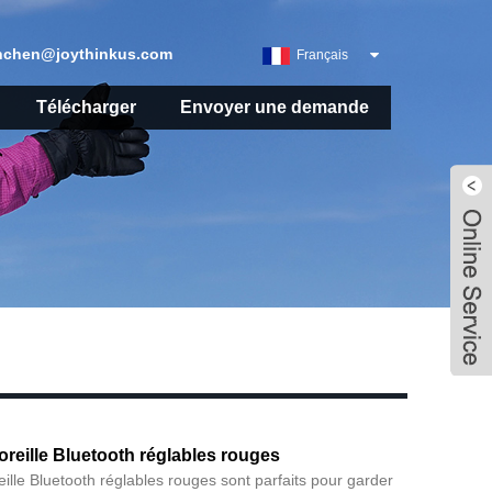
nchen@joythinkus.com
Français
Télécharger
Envoyer une demande
'oreille Bluetooth réglables rouges
eille Bluetooth réglables rouges sont parfaits pour garder