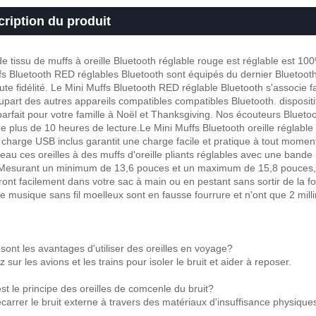
ription du produit
de tissu de muffs à oreille Bluetooth réglable rouge est réglable est 10
fs Bluetooth RED réglables Bluetooth sont équipés du dernier Bluetooth 
ute fidélité. Le Mini Muffs Bluetooth RED réglable Bluetooth s'associe 
lupart des autres appareils compatibles compatibles Bluetooth. dispositifs
arfait pour votre famille à Noël et Thanksgiving. Nos écouteurs Bluetoo
de plus de 10 heures de lecture.Le Mini Muffs Bluetooth oreille réglable 
 charge USB inclus garantit une charge facile et pratique à tout mome
eau ces oreilles à des muffs d'oreille pliants réglables avec une bande 
 Mesurant un minimum de 13,6 pouces et un maximum de 15,8 pouces, ce
ront facilement dans votre sac à main ou en pestant sans sortir de la 
 de musique sans fil moelleux sont en fausse fourrure et n'ont que 2 mill
 sont les avantages d'utiliser des oreilles en voyage?
ez sur les avions et les trains pour isoler le bruit et aider à reposer.
st le principe des oreilles de comcenle du bruit?
ecarrer le bruit externe à travers des matériaux d'insuffisance physique