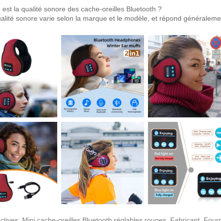
 est la qualité sonore des cache-oreilles Bluetooth ?
ualité sonore varie selon la marque et le modèle, et répond généraleme
actives: Mini cache-oreilles Bluetooth réglables rouges, Fabricant, Fou