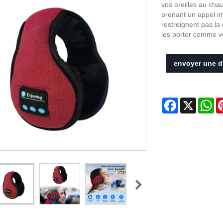
vos oreilles au cha
prenant un appel im
restreignent pas la
les porter comme v
envoyer une 
Facebook
X
Wh