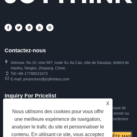
Contactez-nous
Adresse: No.10, voie 587, route Xu Jia Cao, ville de Gaoqiao, district de
Haishu, Ningbo, Zhejiang, Chine.
Tél:
+86-17788531672
E-mail:
pinanchen@joythinkus.com
Inquiry For Pricelist
X
Pour toute demande concernant les écouteurs de sommeil, le masque de
Nous utilisons des cookies pour vous offrir
sommeil avec Bluetooth, le masque pour les yeux Bluetooth pour dormir ou
une meilleure expérience de navigation,
la liste de prix, veuillez nous laisser votre e-mail et nous vous contacterons
dans les 24 heures.
analyser le trafic du site et personnaliser le
contenu. En utilisant ce site, vous acceptez